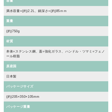
容量
満水容量=(約)2.2L、鍋深さ=(約)85ｍｍ
重量
(約)750g
材質
本体=ステンレス鋼、蓋=強化ガラス、ハンドル・ツマミ=フェノ
ール樹脂
原産国
日本製
パッケージサイズ
(約)205×350×105mm
パッケージ重量