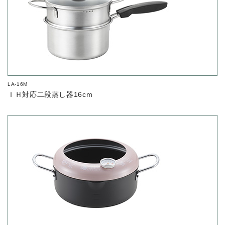
LA-16M
ＩＨ対応二段蒸し器16cm