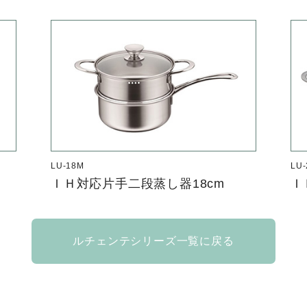
LU-18M
LU-
ＩＨ対応片手二段蒸し器18cm
Ｉ
ルチェンテシリーズ一覧に戻る