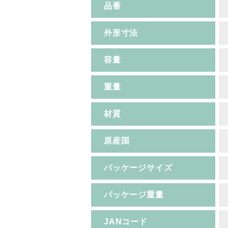
品番
外形寸法
容量
重量
材質
原産国
パッケージサイズ
パッケージ重量
JANコード